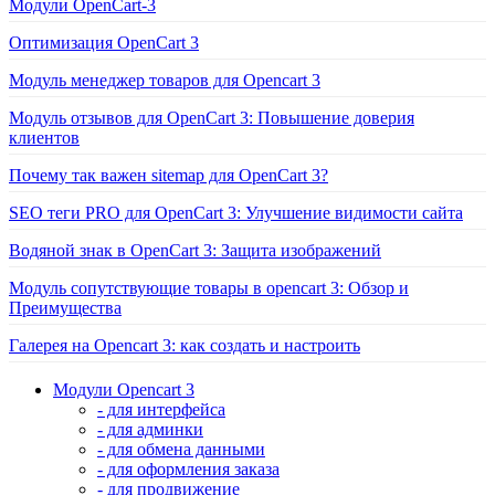
Модули OpenCart-3
Оптимизация OpenCart 3
Модуль менеджер товаров для Opencart 3
Модуль отзывов для OpenCart 3: Повышение доверия
клиентов
Почему так важен sitemap для OpenCart 3?
SEO теги PRO для OpenCart 3: Улучшение видимости сайта
Водяной знак в OpenCart 3: Защита изображений
Модуль сопутствующие товары в opencart 3: Обзор и
Преимущества
Галерея на Opencart 3: как создать и настроить
Модули Opencart 3
- для интерфейса
- для админки
- для обмена данными
- для оформления заказа
- для продвижение