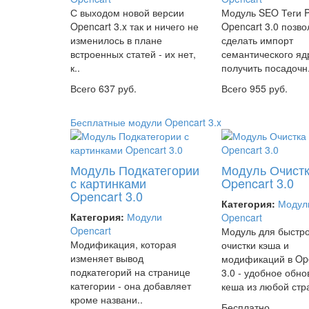
С выходом новой версии
Модуль SEO Теги 
Opencart 3.x так и ничего не
Opencart 3.0 позво
изменилось в плане
сделать импорт
встроенных статей - их нет,
семантического яд
к..
получить посадочн.
Всего 637 руб.
Всего 955 руб.
Бесплатные модули Opencart 3.x
Модуль Подкатегории
Модуль Очистк
с картинками
Opencart 3.0
Opencart 3.0
Категория:
Модул
Категория:
Модули
Opencart
Opencart
Модуль для быстр
Модификация, которая
очистки кэша и
изменяет вывод
модификаций в Op
подкатегорий на странице
3.0 - удобное обн
категории - она добавляет
кеша из любой стра
кроме названи..
Бесплатно