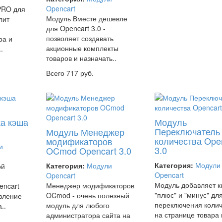
Opencart
PRO для
Модуль Вместе дешевле
лит
для Opencart 3.0 -
позволяет создавать
ра и
акционные комплекты
.
товаров и назначать..
Всего 717 руб.
а кэша
Модуль
Переключатель
Модуль Менеджер
количества Ope
модификаторов
и
3.0
OCmod Opencart 3.0
Категория:
Модули
Категория:
Модули
ой
Opencart
Opencart
Модуль добавляет к
Менеджер модификаторов
encart
"плюс" и "минус" дл
OCmod - очень полезный
овление
переключения колич
модуль для любого
..
на странице товара 
администратора сайта на