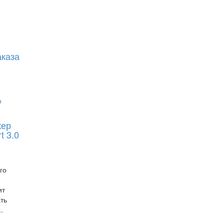
аказа
жер
t 3.0
го
ит
ть
.