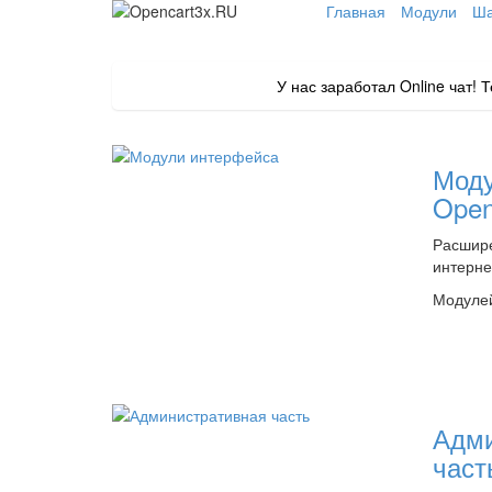
Главная
Модули
Ша
У нас заработал Online чат!
Моду
Open
Расшир
интерне
Модулей
Адми
част