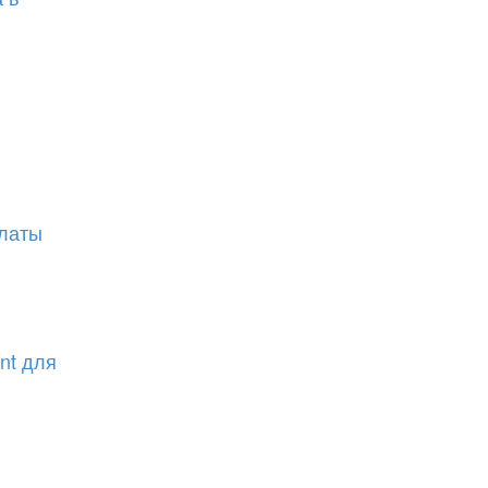
латы
nt для