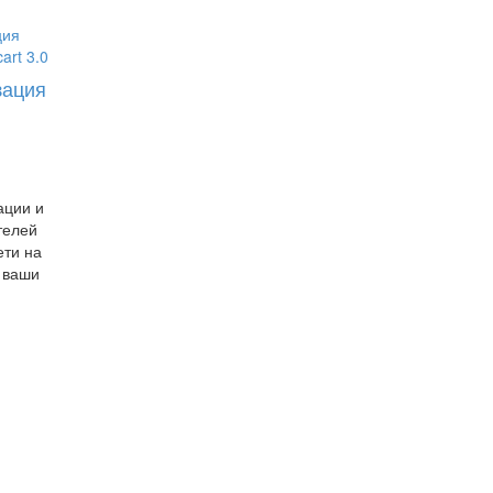
зация
ации и
телей
ети на
ь ваши