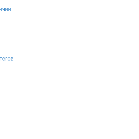
ичии
тегов