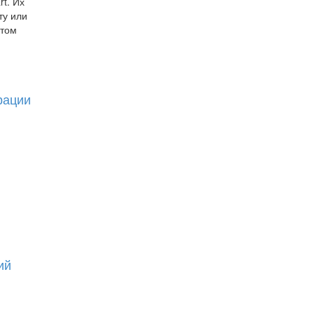
t. Их
ту или
 том
рации
ий