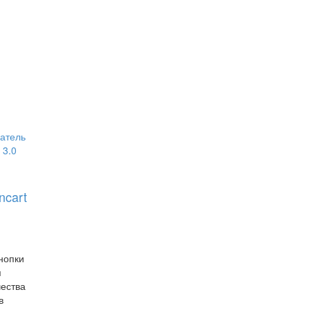
ncart
нопки
я
ества
в