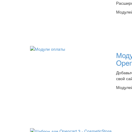
Расшир
Модулей
Моду
Open
Добавьт
свой са
Модулей