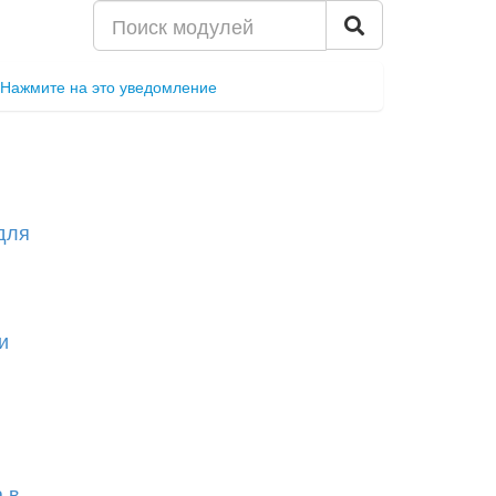
Нажмите на это уведомление
для
и
 в