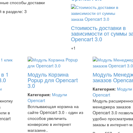
ные способы доставки
 в разделе: 3
Стоимость доставки в
зависимости от суммы з
Opencart 3.0
+1
 в 1
Модуль Корзина
Модуль Менед
3.0
Popup для Opencart
заказов Opencar
3.0
и
Категория:
Модули
Категория:
Модули
Opencart
Opencart
кнопку
Модуль расширенно
Всплывающая корзина на
а
менеджера заказов
сайте Opencart 3.0 - один из
или в
Opencart 3.0 позвол
способов увеличить
encart
удобно просматрива
конверсию в интернет
заказы в интернет-м.
магазине..