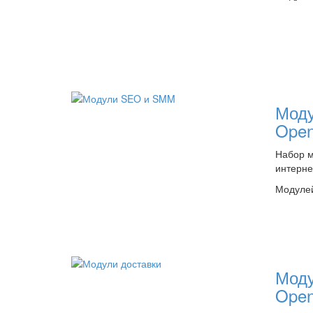
Мод
Open
Набор 
интерне
Модулей
Моду
Open