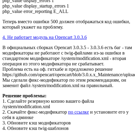
php_value display_errors 1
php_value display_startup_errors 1
php_value error_reporting E_ALL
Теперь вместо ошибки 500 должен отображаться код ошибки,
который укажет на проблему.
4. Не работает модуль на Opencart 3.0.3.6
В официальных сборках Opencart 3.0.3.5 - 3.0.3.6 есть баг - там
модификаторы не работают с twig-файлами из-за ошибки в
стандартном модификаторе /system/modification.xml - вторая
операция из этого модификатора не срабатывает.
Проблема есть на оф. гитхабе и предложено решение
https://github.com/opencart/opencart/blob/3.0.x.x_Maintenance/uploa
Мы сделали фикс-модификатор по этим рекомендациям, он
заменит файл /system/modification.xml на правильный.
Решение проблемы:
1. Сделайте резервную копию вашего файла
/system/modification.xml
2. Скачайте фикс-модификатор
по ссылке
и установите его у
себя в админке
3. Обновите кэш модификаторов
4. Обновите кэш twig-шаблонов