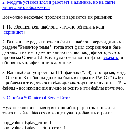
2. Модуль установился и работает в админке, но на сайте
ничего не отображается
Возможно несколько проблем и вариантов их решения:
1. Не сброшен кеш шаблона - нужно обновить кеш
[
скриншот
]
2. Вы раньше редактировали файлы шаблона через админку в
разделе "Редактор темы", тогда этот файл сохранился в базе
данных и на него уже не влияют ocmod-модификаторы, это
проблема Opencart 3. Вам нужно установить фикс [
скачать
] и
обновить модификации в админке.
3. Ваш шаблон устроен на TPL-файлах (*.tpl), в то время, когда
в Opencart 3 шаблоны должны быть в формате TWIG (*.twig).
Проблема в том, что ocmod-модификаторы не влияют на TPL-
файлы - все изменения нужно вносить в эти файлы вручную.
3. Ошибка 500 Internal Server Error
Нужно включить вывод всех ошибок php на экране - для
этого
в файле .htaccess в конце нужно добавить строки:
php_value display_errors 1
php_value display_startup_errors 1