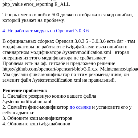
php_value error_reporting E_ALL
Теперь вместо ошибки 500 должен отображаться код ошибки,
который укажет на проблему.
4. Не работает модуль на Opencart 3.0.3.6
В официальных сборках Opencart 3.0.3.5 - 3.0.3.6 есть баг - там
модификаторы не работают с twig-файлами из-за ошибки в
стандартном модификаторе /system/modification.xml - вторая
операция из этого модификатора не срабатывает.
Проблема есть на оф. гитхабе и предложено решение
https://github.com/opencart/opencart/blob/3.0.x.x_Maintenance/uploa
Мы сделали фикс-модификатор по этим рекомендациям, он
заменит файл /system/modification.xml на правильный.
Решение проблемы:
1. Сделайте резервную копию вашего файла
/system/modification.xml
2. Скачайте фикс-модификатор
по ссылке
и установите его у
себя в админке
3. Обновите кэш модификаторов
4. Обновите кэш twig-шаблонов