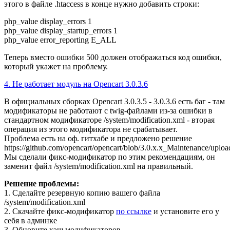
этого
в файле .htaccess в конце нужно добавить строки:
php_value display_errors 1
php_value display_startup_errors 1
php_value error_reporting E_ALL
Теперь вместо ошибки 500 должен отображаться код ошибки,
который укажет на проблему.
4. Не работает модуль на Opencart 3.0.3.6
В официальных сборках Opencart 3.0.3.5 - 3.0.3.6 есть баг - там
модификаторы не работают с twig-файлами из-за ошибки в
стандартном модификаторе /system/modification.xml - вторая
операция из этого модификатора не срабатывает.
Проблема есть на оф. гитхабе и предложено решение
https://github.com/opencart/opencart/blob/3.0.x.x_Maintenance/uploa
Мы сделали фикс-модификатор по этим рекомендациям, он
заменит файл /system/modification.xml на правильный.
Решение проблемы:
1. Сделайте резервную копию вашего файла
/system/modification.xml
2. Скачайте фикс-модификатор
по ссылке
и установите его у
себя в админке
3. Обновите кэш модификаторов