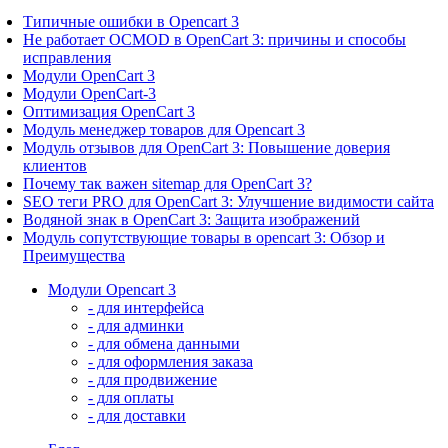
Типичные ошибки в Opencart 3
Не работает OCMOD в OpenCart 3: причины и способы
исправления
Модули OpenCart 3
Модули OpenCart-3
Оптимизация OpenCart 3
Модуль менеджер товаров для Opencart 3
Модуль отзывов для OpenCart 3: Повышение доверия
клиентов
Почему так важен sitemap для OpenCart 3?
SEO теги PRO для OpenCart 3: Улучшение видимости сайта
Водяной знак в OpenCart 3: Защита изображений
Модуль сопутствующие товары в opencart 3: Обзор и
Преимущества
Модули Opencart 3
- для интерфейса
- для админки
- для обмена данными
- для оформления заказа
- для продвижение
- для оплаты
- для доставки