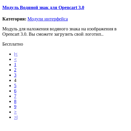
Модуль Водяной знак для Opencart 3.0
Категория:
Модули интерфейса
Модуль для наложения водяного знака на изображения в
Opencart 3.0. Вы сможете загрузить свой логотип..
Бесплатно
|<
<
1
2
3
4
5
6
7
8
9
>
>|