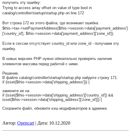
получить эту ошибку:
Trying to access array offset on value of type bool in
catalog/controller/startup/startup.php on line 172
Вот строка 172 из этого файла, где возникает ошибка:
$this->tax->setPaymentAddress(
$this->session->data['payment_
address']
['country_id'], $this->session->data['payment_
address']['zone_id']);
Если в сессии отсутствует
country_id или
zone_id - получаем эту
ошибку.
В новых версиях PHP нужно обязательно проверять наличие
элементов массива перед работой с ними.
Решение.
В файле catalog/controller/startup/startup.php найдите строку 171:
if (isset($this->session->data['
shipping_address'])) {
замените ее на
if (isset($this->session->data['
shipping_address']['country_
id']) &&
isset($this->session->data['
shipping_address']['zone_id'])
) {
Сохраните файл, обновите кэш модификаторов в админке.
Автор:
Opencart
| Дата:
10.12.2020