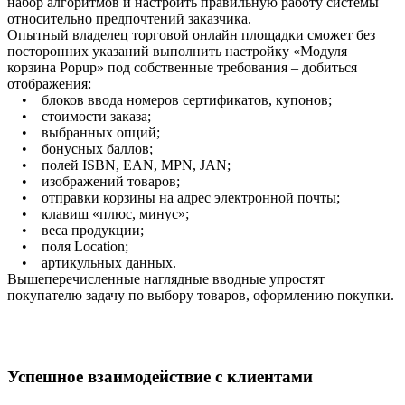
набор алгоритмов и настроить правильную работу системы
относительно предпочтений заказчика.
Опытный владелец торговой онлайн площадки сможет без
посторонних указаний выполнить настройку «Модуля
корзина Popup» под собственные требования – добиться
отображения:
• блоков ввода номеров сертификатов, купонов;
• стоимости заказа;
• выбранных опций;
• бонусных баллов;
• полей ISBN, EAN, MPN, JAN;
• изображений товаров;
• отправки корзины на адрес электронной почты;
• клавиш «плюс, минус»;
• веса продукции;
• поля Location;
• артикульных данных.
Вышеперечисленные наглядные вводные упростят
покупателю задачу по выбору товаров, оформлению покупки.
Успешное взаимодействие с клиентами