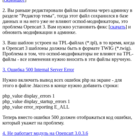
2. Вы раньше редактировали файлы шаблона через админку в
разделе "Редактор темы", тогда этот файл сохранился в базе
данных и на него уже не влияют ocmod-модификаторы, это
проблема Opencart 3. Вам нужно установить фикс [
скачать
] и
обновить модификации в админке.
3. Ваш шаблон устроен на TPL-файлах (*.tpl), в то время, когда
в Opencart 3 шаблоны должны быть в формате TWIG (*.twig).
Проблема в том, что ocmod-модификаторы не влияют на TPL-
файлы - все изменения нужно вносить в эти файлы вручную.
3. Ошибка 500 Internal Server Error
Нужно включить вывод всех ошибок php на экране - для
этого
в файле .htaccess в конце нужно добавить строки:
php_value display_errors 1
php_value display_startup_errors 1
php_value error_reporting E_ALL
Теперь вместо ошибки 500 должен отображаться код ошибки,
который укажет на проблему.
4. Не работает модуль на Opencart 3.0.3.6