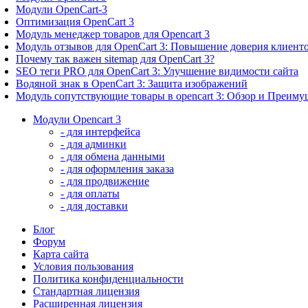
Модули OpenCart-3
Оптимизация OpenCart 3
Модуль менеджер товаров для Opencart 3
Модуль отзывов для OpenCart 3: Повышение доверия клиент
Почему так важен sitemap для OpenCart 3?
SEO теги PRO для OpenCart 3: Улучшение видимости сайта
Водяной знак в OpenCart 3: Защита изображений
Модуль сопутствующие товары в opencart 3: Обзор и Преиму
Модули Opencart 3
- для интерфейса
- для админки
- для обмена данными
- для оформления заказа
- для продвижение
- для оплаты
- для доставки
Блог
Форум
Карта сайта
Условия пользования
Политика конфиденциальности
Стандартная лицензия
Расширенная лицензия