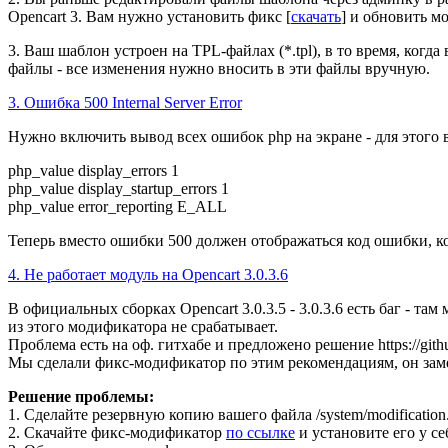
Opencart 3. Вам нужно установить фикс [
скачать
] и обновить м
3. Ваш шаблон устроен на TPL-файлах (*.tpl), в то время, ког
файлы - все изменения нужно вносить в эти файлы вручную.
3. Ошибка 500 Internal Server Error
Нужно включить вывод всех ошибок php на экране - для этого
php_value display_errors 1
php_value display_startup_errors 1
php_value error_reporting E_ALL
Теперь вместо ошибки 500 должен отображаться код ошибки, к
4. Не работает модуль на Opencart 3.0.3.6
В официальных сборках Opencart 3.0.3.5 - 3.0.3.6 есть баг - т
из этого модификатора не срабатывает.
Проблема есть на оф. гитхабе и предложено решение https://github
Мы сделали фикс-модификатор по этим рекомендациям, он замен
Решение проблемы:
1. Сделайте резервную копию вашего файла /system/modification
2. Скачайте фикс-модификатор
по ссылке
и установите его у се