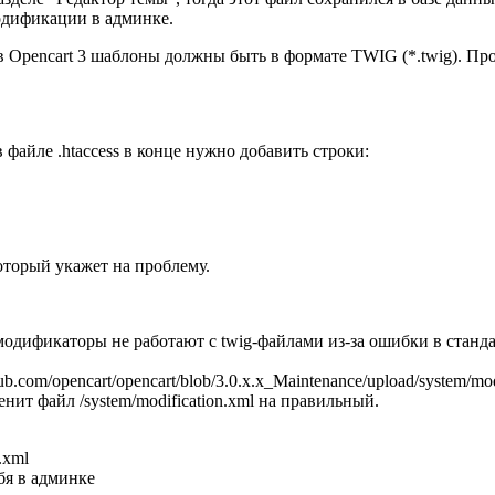
одификации в админке.
да в Opencart 3 шаблоны должны быть в формате TWIG (*.twig). 
в файле .htaccess в конце нужно добавить строки:
оторый укажет на проблему.
ам модификаторы не работают с twig-файлами из-за ошибки в станд
.com/opencart/opencart/blob/3.0.x.x_Maintenance/upload/system/mod
ит файл /system/modification.xml на правильный.
.xml
бя в админке