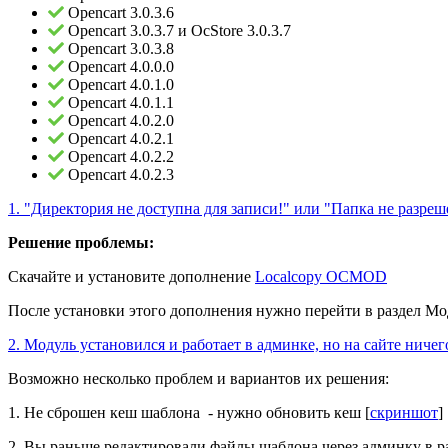
Opencart 3.0.3.6
Opencart 3.0.3.7 и OcStore 3.0.3.7
Opencart 3.0.3.8
Opencart 4.0.0.0
Opencart 4.0.1.0
Opencart 4.0.1.1
Opencart 4.0.2.0
Opencart 4.0.2.1
Opencart 4.0.2.2
Opencart 4.0.2.3
1. "Директория не доступна для записи!" или "Папка не разреш
Решение проблемы:
Скачайте и установите дополнение
Localcopy OCMOD
После установки этого дополнения нужно перейти в раздел М
2. Модуль установился и работает в админке, но на сайте ничег
Возможно несколько проблем и вариантов их решения:
1. Не сброшен кеш шаблона - нужно обновить кеш [
скриншот
]
2. Вы раньше редактировали файлы шаблона через админку в ра