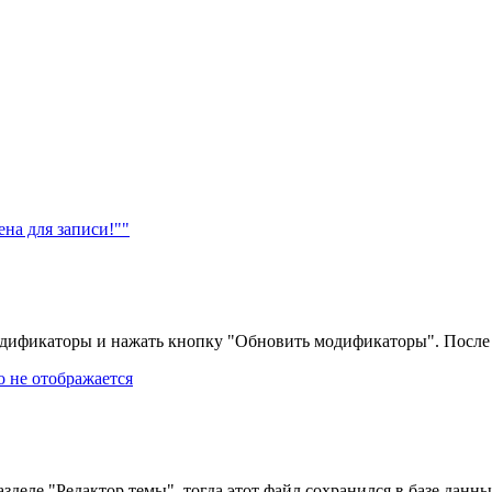
ена для записи!""
одификаторы и нажать кнопку "Обновить модификаторы". После 
о не отображается
зделе "Редактор темы", тогда этот файл сохранился в базе данн