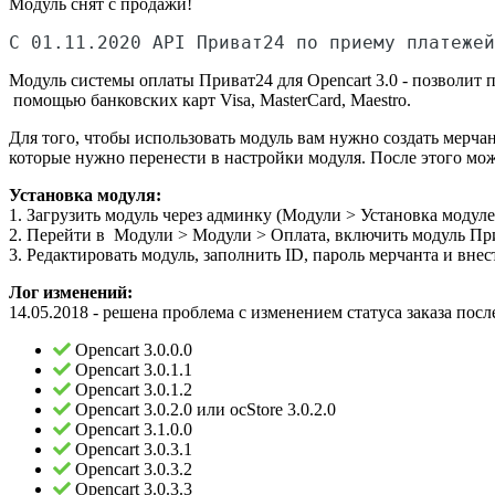
Модуль снят с продажи!
C 01.11.2020 API Приват24 по приему платежей
Модуль системы оплаты Приват24 для Opencart 3.0 - позволит 
помощью банковских карт Visa, MasterCard, Maestro.
Для того, чтобы использовать модуль вам нужно создать мерча
которые нужно перенести в настройки модуля. После этого можн
Установка модуля:
1. Загрузить модуль через админку (Модули > Установка модуле
2. Перейти в Модули > Модули > Оплата, включить модуль Пр
3. Редактировать модуль, заполнить ID, пароль мерчанта и вне
Лог изменений:
14.05.2018 - решена проблема с изменением статуса заказа пос
Opencart 3.0.0.0
Opencart 3.0.1.1
Opencart 3.0.1.2
Opencart 3.0.2.0 или ocStore 3.0.2.0
Opencart 3.1.0.0
Opencart 3.0.3.1
Opencart 3.0.3.2
Opencart 3.0.3.3